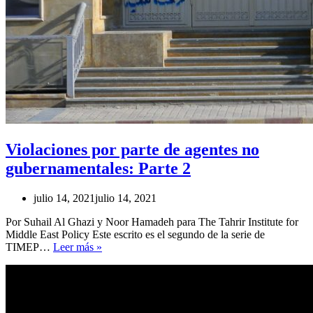
Violaciones por parte de agentes no
gubernamentales: Parte 2
julio 14, 2021
julio 14, 2021
Por Suhail Al Ghazi y Noor Hamadeh para The Tahrir Institute for
Middle East Policy Este escrito es el segundo de la serie de
Violaciones
TIMEP…
Leer más »
por
parte
de
agentes
no