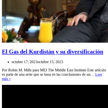
El Gas del Kurdistán y su diversificación
octubre 17, 2023
octubre 15, 2023
Por Robin M. Mills para MEI The Middle East Institute Este artículo
es parte de una serie que se basa en las conclusiones de un…
Leer
El
más »
Gas
del
Kurdistán
y
su
diversificación