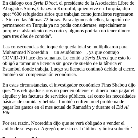
En diálogo con
Syria Direct
, el presidente de la Asociación Libre de
Abogados Sirios, Ghazwan Koronful, quien vive en Turquía, dijo
que: “600 refugiados sirios que trabajan como jornaleros regresaron
a Siria en las últimas 72 horas. Para algunos de ellos, la opción de
permanecer en Turquía ya no podía considerarse, especialmente
porque el aislamiento o es corto y algunos podrían no tener dinero
para tres días de comida”.
Las consecuencias del toque de queda total se multiplicaron para
Muhammad Nooreddin —un seudónimo—, ya que contrajo
COVID-19 hace dos semanas. Le contó a
Syria Direct
que esto lo
obligó a tomar una licencia sin goce de sueldo de la fábrica en
Estambul donde trabaja. Luego su licencia continuó debido al cierre,
también sin compensación económica.
En estas circunstancias, el investigador económico Firas Shabou dijo
que: “los refugiados sirios no pueden obtener el dinero para pagar el
alquiler y las facturas de servicios públicos, así como las necesidades
básicas de comida y bebida. También enfrentan el problema de
pagar los gastos en el mes actual de Ramadán y durante el
Eid Al
Fitr
.
Por esa razón, Nooreddin dijo que se verá obligado a vender el
anillo de su esposa. Agregó que esto es la ‘última y única solución’.