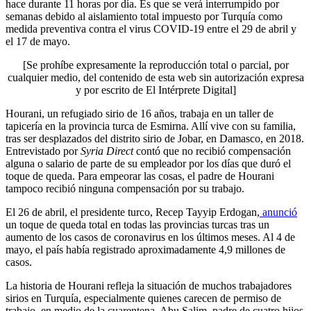
hace durante 11 horas por día. Es que se verá interrumpido por
semanas debido al aislamiento total impuesto por Turquía como
medida preventiva contra el virus COVID-19 entre el 29 de abril y
el 17 de mayo.
[Se prohíbe expresamente la reproducción total o parcial, por
cualquier medio, del contenido de esta web sin autorización expresa
y por escrito de El Intérprete Digital]
Hourani, un refugiado sirio de 16 años, trabaja en un taller de
tapicería en la provincia turca de Esmirna. Allí vive con su familia,
tras ser desplazados del distrito sirio de Jobar, en Damasco, en 2018.
Entrevistado por
Syria Direct
contó que no recibió compensación
alguna o salario de parte de su empleador por los días que duró el
toque de queda. Para empeorar las cosas, el padre de Hourani
tampoco recibió ninguna compensación por su trabajo.
El 26 de abril, el presidente turco, Recep Tayyip Erdogan,
anunció
un toque de queda total en todas las provincias turcas tras un
aumento de los casos de coronavirus en los últimos meses. Al 4 de
mayo, el país había registrado aproximadamente 4,9 millones de
casos.
La historia de Hourani refleja la situación de muchos trabajadores
sirios en Turquía, especialmente quienes carecen de permiso de
trabajo, en medio de la cuarentena. Abu Salim, padre de cuatro hijos