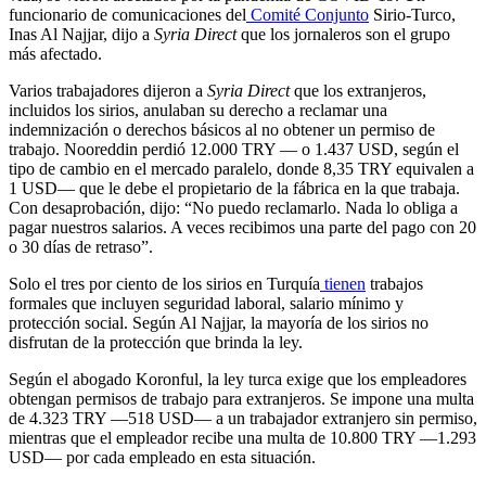
funcionario de comunicaciones del
Comité Conjunto
Sirio-Turco,
Inas Al Najjar, dijo a
Syria Direct
que los jornaleros son el grupo
más afectado.
Varios trabajadores dijeron a
Syria Direct
que los extranjeros,
incluidos los sirios, anulaban su derecho a reclamar una
indemnización o derechos básicos al no obtener un permiso de
trabajo. Nooreddin perdió 12.000 TRY — o 1.437 USD, según el
tipo de cambio en el mercado paralelo, donde 8,35 TRY equivalen a
1 USD— que le debe el propietario de la fábrica en la que trabaja.
Con desaprobación, dijo: “No puedo reclamarlo. Nada lo obliga a
pagar nuestros salarios. A veces recibimos una parte del pago con 20
o 30 días de retraso”.
Solo el tres por ciento de los sirios en Turquía
tienen
trabajos
formales que incluyen seguridad laboral, salario mínimo y
protección social. Según Al Najjar, la mayoría de los sirios no
disfrutan de la protección que brinda la ley.
Según el abogado Koronful, la ley turca exige que los empleadores
obtengan permisos de trabajo para extranjeros. Se impone una multa
de 4.323 TRY —518 USD— a un trabajador extranjero sin permiso,
mientras que el empleador recibe una multa de 10.800 TRY —1.293
USD— por cada empleado en esta situación.