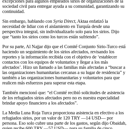
excepciones para algunos empleados sirios de organizaciones de la
sociedad civil para entregar ayuda a su comunidad, garantizando su
continuidad.
Sin embargo, hablando con
Syria Direct
, Aktaa enfatizó la
necesidad de lidiar con el aislamiento en Turquía desde una
perspectiva integral, sin individualizarlo solo para los sirios. Dijo
que “tanto los sirios como los turcos están sufriendo”.
Por su parte, Al Najjar dijo que el Comité Conjunto Sirio-Turco está
haciendo un seguimiento de los sirios afectados, revisando los
reportes y la información recibida con el objetivo de ‘establecer
contactos con los equipos de voluntarios y llegar a los más
afectados’. Hizo un llamado a las familias más afectadas a “buscar a
las organizaciones humanitarias cercanas a su lugar de residencia” y
también a las organizaciones humanitarias y voluntarios para que
realicen más esfuerzos para superar esta etapa.
También mencionó que: “el Comité recibió solicitudes de asistencia
de los refugiados sirios afectados pero no es nuestra especialidad
brindar apoyo financiero a los afectados”.
La Media Luna Roja Turca proporciona asistencia en efectivo a los
refugiados sirios, por un valor de 120 TRY —14 USD— por
persona. Eso solo cubre una parte de los gastos, según dijo Obaidah,
quien recibe 600 TRY —57 USD— para su familia de cinco